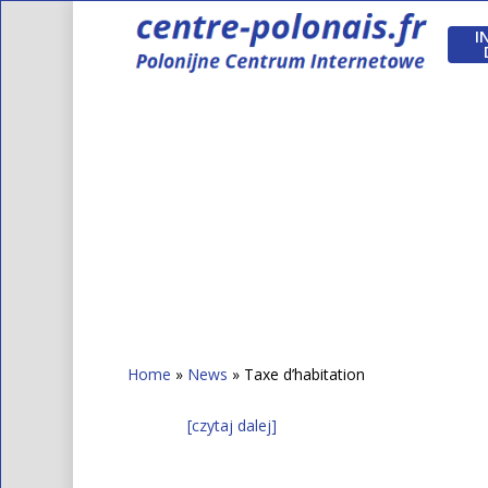
Skip
to
I
main
content
Home
»
News
»
Taxe d’habitation
[czytaj dalej]