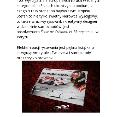
105 wyścigach na europejskich torach w różnych
kategoriach. 45 z nich ukończył na podium, z
czego 9 razy stanął na najwyższym stopniu.
Stefan to nie tylko świetny kierowca wyścigowy,
to także wrażliwy rysownik i kreatywny designer
w dziedzinie samochodów. Jest
absolwentem
École de Création
et
Management
w
Paryżu.
Efektem pasji rysowania jest piękna książka o
intrygującym tytule „Zwierzęta i samochody”
oraz trzy kolorowanki.