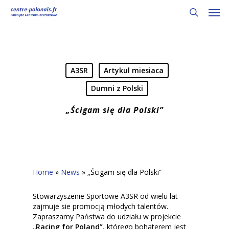
Skip
Men
to
search
main
content
A3SR
Artykul miesiaca
Dumni z Polski
„Ścigam się dla Polski”
Home
»
News
»
„Ścigam się dla Polski”
Stowarzyszenie Sportowe A3SR
od wielu lat
zajmuje sie promocją młodych talentów.
Zapraszamy Państwa do udziału w projekcie
„Racing for Poland”
, którego bohaterem jest